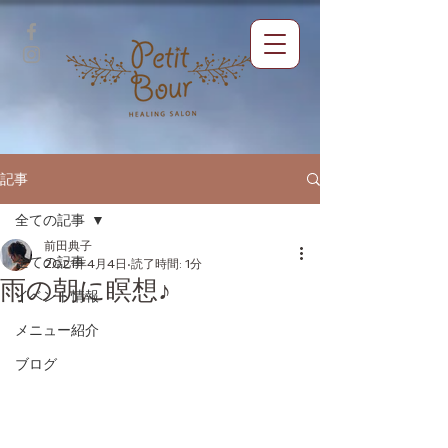
記事
全ての記事
前田典子
全ての記事
2021年4月4日
読了時間: 1分
雨の朝に瞑想♪
イベント情報
メニュー紹介
ブログ