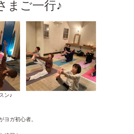
Sさまご一行♪
スン♪
がヨガ初心者。