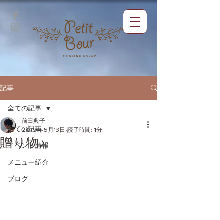
記事
全ての記事
前田典子
全ての記事
2019年6月13日
読了時間: 1分
贈り物♪
イベント情報
メニュー紹介
ブログ