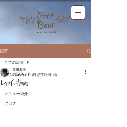
記事
全ての記事
前田典子
全ての記事
2019年6月3日
読了時間: 1分
レイキ♪
イベント情報
メニュー紹介
ブログ