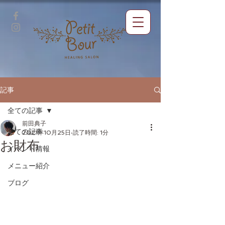
記事
全ての記事
前田典子
全ての記事
2021年10月25日
読了時間: 1分
お財布
イベント情報
メニュー紹介
ブログ