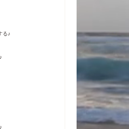
する♪
♪
♪