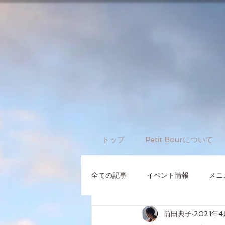
トップ
Petit Bourについて
全ての記事
イベント情報
メニ
前田典子
2021年4