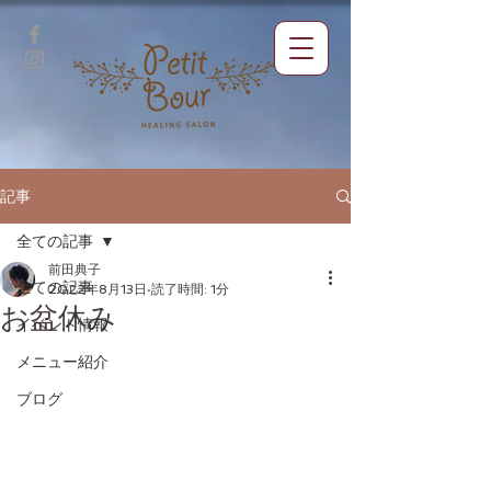
記事
全ての記事
前田典子
全ての記事
2022年8月13日
読了時間: 1分
お盆休み
イベント情報
メニュー紹介
ブログ