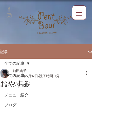
記事
全ての記事
前田典子
全ての記事
2022年5月17日
読了時間: 1分
おやすみ
イベント情報
メニュー紹介
ブログ