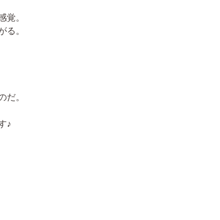
感覚。
がる。
のだ。
す♪