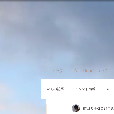
トップ
Petit Bourについて
全ての記事
イベント情報
メニ
前田典子
2021年8