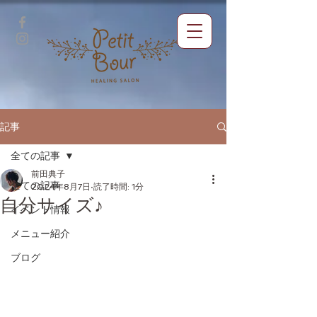
記事
全ての記事
前田典子
全ての記事
2024年8月7日
読了時間: 1分
自分サイズ♪
イベント情報
メニュー紹介
ブログ