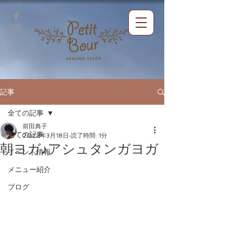
記事
全ての記事
前田典子
全ての記事
2022年3月18日
読了時間: 1分
朝ヨガ♪アシュタンガヨガ
イベント情報
メニュー紹介
ブログ