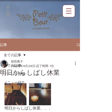
記事
全ての記事
前田典子
全ての記事
2020年4月29日
読了時間: 1分
明日からしばし休業
イベント情報
メニュー紹介
ブログ
明日からしばし休業、、、