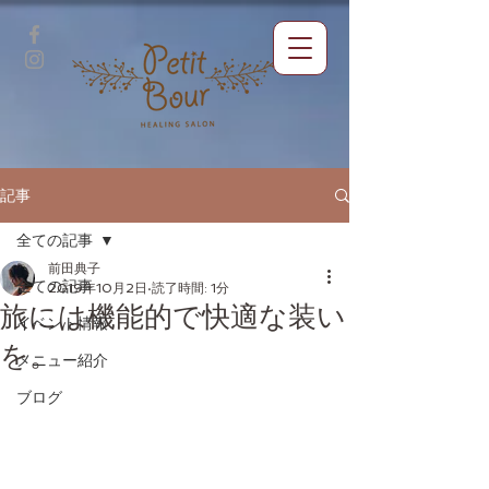
記事
全ての記事
前田典子
全ての記事
2019年10月2日
読了時間: 1分
旅には機能的で快適な装い
イベント情報
を。
メニュー紹介
ブログ