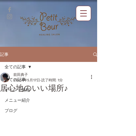
記事
全ての記事
前田典子
全ての記事
2024年5月17日
読了時間: 1分
居心地のいい場所♪
イベント情報
メニュー紹介
ブログ