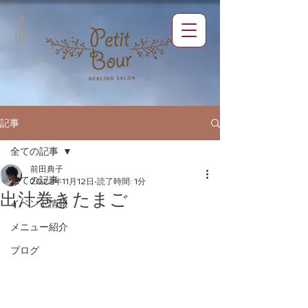
記事
全ての記事
前田典子
全ての記事
2022年11月12日
読了時間: 1分
出汁巻きたまご
イベント情報
メニュー紹介
ブログ