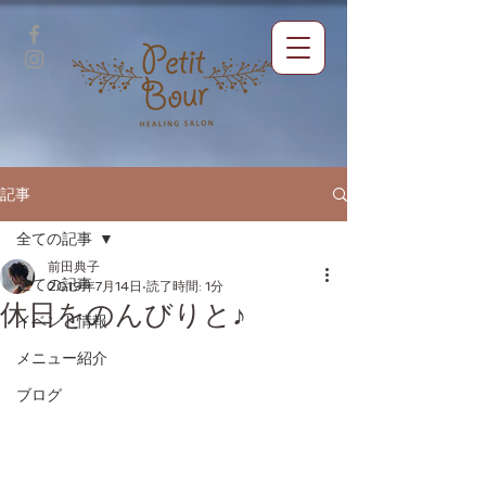
記事
全ての記事
前田典子
全ての記事
2019年7月14日
読了時間: 1分
休日をのんびりと♪
イベント情報
メニュー紹介
ブログ