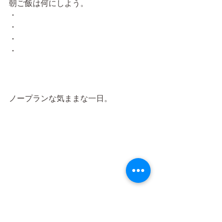
朝ご飯は何にしよう。
・
・
・
・
ノープランな気ままな一日。
ブログ