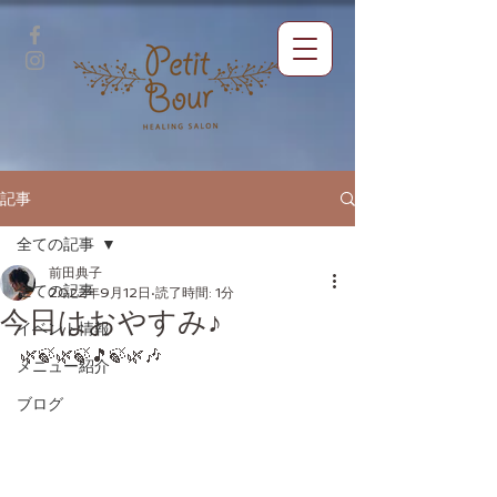
記事
全ての記事
前田典子
全ての記事
2022年9月12日
読了時間: 1分
今日はおやすみ♪
イベント情報
🌿🍃🌿🍃🎵🍃🌿🎶
メニュー紹介
ブログ