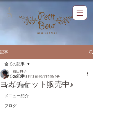
記事
全ての記事
前田典子
全ての記事
2019年5月13日
読了時間: 1分
ヨガチケット販売中♪
イベント情報
メニュー紹介
ブログ