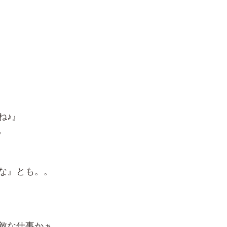
ね♪』
。
な』とも。。
敵な仕事かぁ。。