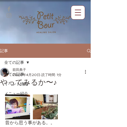
記事
全ての記事
前田典子
全ての記事
2020年4月20日
読了時間: 1分
やってみるか〜♪
イベント情報
メニュー紹介
ブログ
昔から思う事がある。。