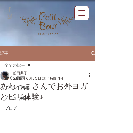
記事
全ての記事
前田典子
全ての記事
2019年6月20日
読了時間: 1分
あねっこさんでお外ヨガ
イベント情報
とピザ体験♪
メニュー紹介
ブログ