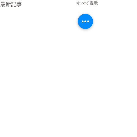
すべて表示
最新記事
6/8・9更科有哉・あさこ
WS
6/8・9更科有哉・あさこア
コメント
野外ヨガ♪
シュタンガヨガWS 参加希望