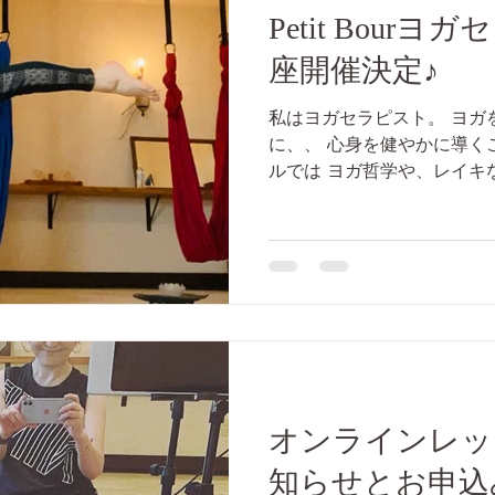
Petit Bour
座開催決定♪
私はヨガセラピスト。 ヨガ
に、、 心身を健やかに導く
ルでは ヨガ哲学や、レイキ
ークの学びを柱に、ヨガ指
ています。 25時間のタイ
ら、、自分や誰かの...
オンラインレッ
知らせとお申込